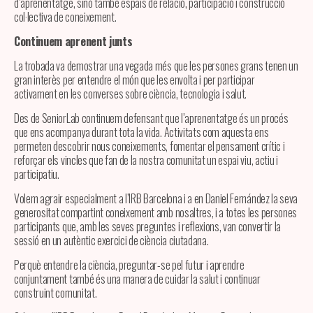
d’aprenentatge, sinó també espais de relació, participació i construcció
col·lectiva de coneixement.
Continuem aprenent junts
La trobada va demostrar una vegada més que les persones grans tenen un
gran interès per entendre el món que les envolta i per participar
activament en les converses sobre ciència, tecnologia i salut.
Des de SeniorLab continuem defensant que l’aprenentatge és un procés
que ens acompanya durant tota la vida. Activitats com aquesta ens
permeten descobrir nous coneixements, fomentar el pensament crític i
reforçar els vincles que fan de la nostra comunitat un espai viu, actiu i
participatiu.
Volem agrair especialment a l’IRB Barcelona i a en Daniel Fernández la seva
generositat compartint coneixement amb nosaltres, i a totes les persones
participants que, amb les seves preguntes i reflexions, van convertir la
sessió en un autèntic exercici de ciència ciutadana.
Perquè entendre la ciència, preguntar-se pel futur i aprendre
conjuntament també és una manera de cuidar la salut i continuar
construint comunitat.