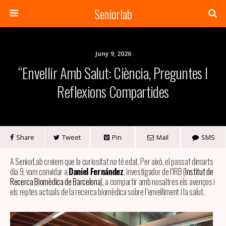
Seniorlab
Juny 9, 2026
“Envellir Amb Salut: Ciència, Preguntes I
Reflexions Compartides
Share
Tweet
Pin
Mail
SMS
A SeniorLab creiem que la curiositat no té edat. Per això, el passat dimarts
dia 9, vam convidar a
Daniel Fernández
, investigador de l’IRB (
Institut de
Recerca Biomèdica de Barcelona
), a compartir amb nosaltres els avenços i
els reptes actuals de la recerca biomèdica sobre l’envelliment i la salut.