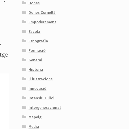
Dones
Dones Cornellà
Empoderament
Escola
Etnografia
e
Formació
atge
General
Historia
Il.lustracions
Innovació
Intensiu Juliol
Intergeneracional
Mapeig
Media