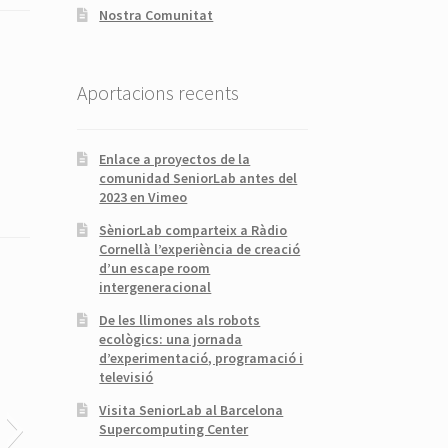
Nostra Comunitat
Aportacions recents
Enlace a proyectos de la
comunidad SeniorLab antes del
2023 en Vimeo
SèniorLab comparteix a Ràdio
Cornellà l’experiència de creació
d’un escape room
intergeneracional
De les llimones als robots
ecològics: una jornada
d’experimentació, programació i
televisió
Visita SeniorLab al Barcelona
Supercomputing Center