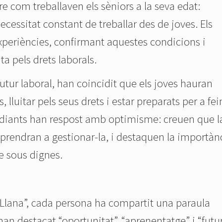
re com treballaven els sèniors a la seva edat:
necessitat constant de treballar des de joves. Els
xperiències, confirmant aquestes condicions i
ta pels drets laborals.
futur laboral, han coincidit que els joves hauran
, lluitar pels seus drets i estar preparats per a fe
tudiants han respost amb optimisme: creuen que l
aprendran a gestionar-la, i destaquen la importàn
de sous dignes.
Llana”, cada persona ha compartit una paraula
s han destacat “oportunitat”, “aprenentatge” i “futur