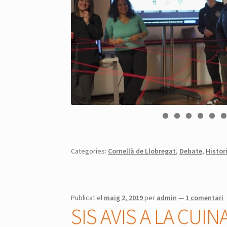
Categories:
Cornellà de Llobregat
,
Debate
,
Histor
Publicat el
maig 2, 2019
per
admin
—
1 comentari
SIS AVIS A LA CUIN