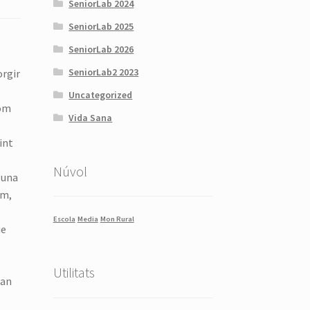
SeniorLab 2024
SeniorLab 2025
SeniorLab 2026
SeniorLab2 2023
orgir
Uncategorized
nom
Vida Sana
int
Núvol
 una
im,
Escola
Media
Mon Rural
ue
Utilitats
han