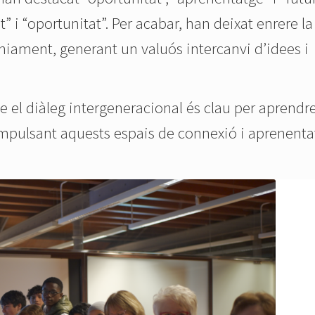
” i “oportunitat”. Per acabar, han deixat enrere la
niament, generant un valuós intercanvi d’idees i
 el diàleg intergeneracional és clau per aprendr
 impulsant aquests espais de connexió i aprenent