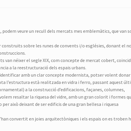
na+1, podem veure un recull dels mercats mes emblemàtics, que van s
er construïts sobre les runes de convents i/o esglésies, donant el 
onstruccions.
s van néixer el segle XIX, com concepte de mercat cobert, coincid
cia a la reestructuració dels espais urbans.
identificar amb un clar concepte modernista, potser volent donar
ta l’estructura està realitzada en vidra i ferro, passant aquest últ
ornamental) a la construcció d’edificacions, façanes, columnes,
volem resaltar la riquesa del vidre, amb un gran colorit i formes q
per això deixant de ser edificis de una gran bellesa i riquesa
s’han convertit en joies arquitectòniques i els espais on es troben 