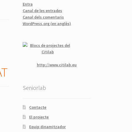
Entra
Canal de les entrades
Canal dels comentaris
WordPress.org (en anglès)
http://www.citilab.eu
AT
Seniorlab
Contacte
El projecte
Equip dinamitzador