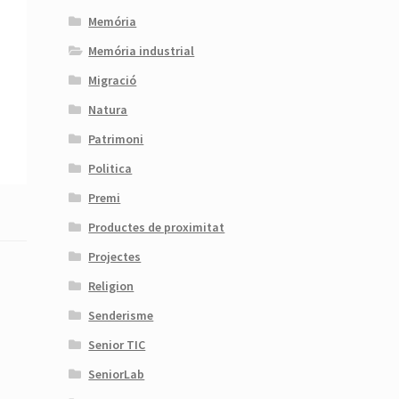
Memória
Memória industrial
Migració
Natura
Patrimoni
Politica
Premi
Productes de proximitat
Projectes
Religion
Senderisme
Senior TIC
SeniorLab