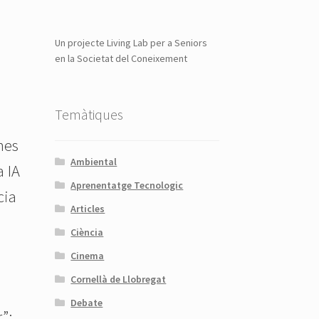
Un projecte Living Lab per a Seniors
en la Societat del Coneixement
Temàtiques
ines
Ambiental
a IA
Aprenentatge Tecnologic
cia
Articles
Ciència
Cinema
Cornellà de Llobregat
Debate
”;