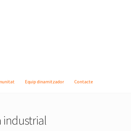
munitat
Equip dinamitzador
Contacte
quip dinamitzador
Contacte
industrial