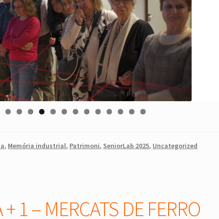
0
1
2
3
4
5
6
7
8
9
ia
,
Memória industrial
,
Patrimoni
,
SeniorLab 2025
,
Uncategorized
A + 1 – MERCATS DE FERRO