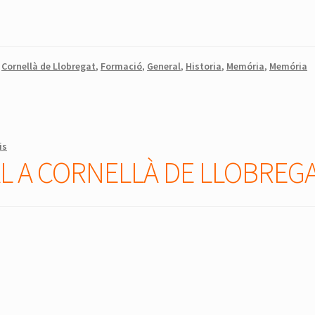
,
Cornellà de Llobregat
,
Formació
,
General
,
Historia
,
Memória
,
Memória
is
L A CORNELLÀ DE LLOBREG