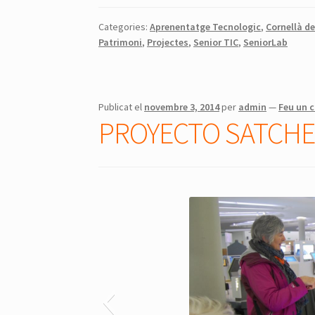
Categories:
Aprenentatge Tecnologic
,
Cornellà d
Patrimoni
,
Projectes
,
Senior TIC
,
SeniorLab
Publicat el
novembre 3, 2014
per
admin
—
Feu un 
PROYECTO SATCHE