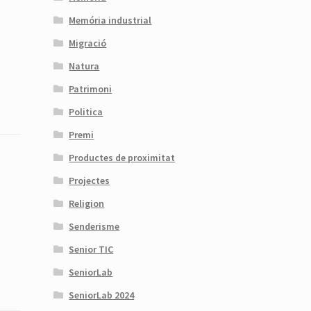
Memória industrial
Migració
Natura
Patrimoni
Politica
Premi
Productes de proximitat
Projectes
Religion
Senderisme
Senior TIC
SeniorLab
SeniorLab 2024