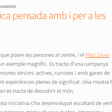
 comentari
ica pensada amb i per a les
que posen les persones al centre, i el
Plan Silver
 un exemple magnífic. Es tracta d’una campanya
rsones sèniors: actives, curioses i amb ganes de
int experiències plenes de significat. Una mostra
uan es tracta de descobrir el món.
sta iniciativa s’ha desenvolupat escoltant de veri
es persones grans: els seus gustos, interessos i