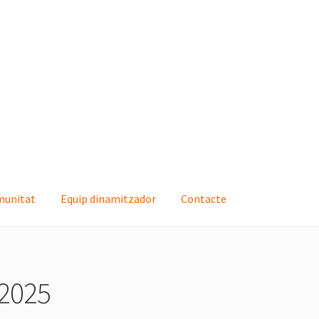
munitat
Equip dinamitzador
Contacte
quip dinamitzador
Contacte
2025