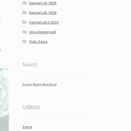
SeniorLab 2025
SeniorLab 2026
e
SeniorLab2 2023
Uncategorized
Vida Sana
s
Núvol
Escola
Media
Mon Rural
Utilitats
Entra