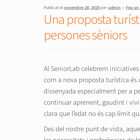
Publicat el
novembre 28, 2025
per
admin
—
Feu un
Una proposta turíst
persones sèniors
Al SeniorLab celebrem iniciatives 
com a nova proposta turística és
dissenyada especialment per a pe
continuar aprenent, gaudint i viv
clara que l’edat no és cap límit q
Des del nostre punt de vista, aque
les necessitats i preferències de l