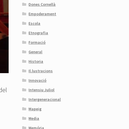
Dones Cornellà
Empoderament
Escola
Etnografia
Formació
General
Historia
Il.lustracions
Innovació
del
Intensiu Juliol
Intergeneracional
Mapeig
Media
Memória