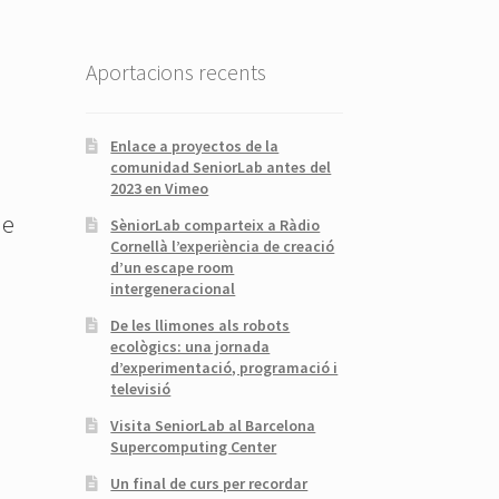
Aportacions recents
Enlace a proyectos de la
comunidad SeniorLab antes del
2023 en Vimeo
de
SèniorLab comparteix a Ràdio
Cornellà l’experiència de creació
d’un escape room
intergeneracional
De les llimones als robots
ecològics: una jornada
d’experimentació, programació i
televisió
Visita SeniorLab al Barcelona
Supercomputing Center
Un final de curs per recordar