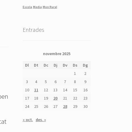
Escola
Media
Mon Rural
Entrades
novembre 2025
Dl
Dt
Dc
Dj
Dv
Ds
Dg
1
2
3
4
5
6
7
8
9
10
11
12
13
14
15
16
 ben
17
18
19
20
21
22
23
24
25
26
27
28
29
30
« oct.
des. »
tat