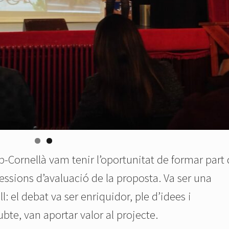
b-Cornellà vam tenir l’oportunitat de formar part 
sessions d’avaluació de la proposta. Va ser una
: el debat va ser enriquidor, ple d’idees i
bte, van aportar valor al projecte.