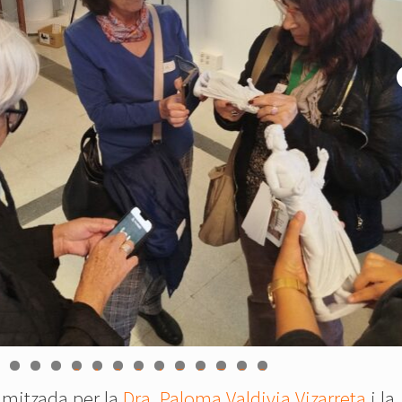
0
1
2
3
4
5
6
7
8
9
namitzada per la
Dra. Paloma Valdivia Vizarreta
i la