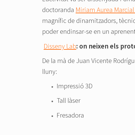
doctoranda
Miriam Aurea Marcial
magnífic de dinamitzadors, tècnics
poder endinsar-se en un aprenentat
Disseny Lab
: on neixen els prot
De la mà de Juan Vicente Rodrígu
lluny:
Impressió 3D
Tall làser
Fresadora