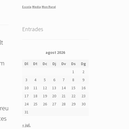
Escola
Media
Mon Rural
Entrades
lt
agost 2026
em
Dl
Dt
Dc
Dj
Dv
Ds
Dg
1
2
3
4
5
6
7
8
9
10
11
12
13
14
15
16
17
18
19
20
21
22
23
24
25
26
27
28
29
30
rreu
31
tes
« jul.