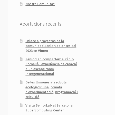
Nostra Comunitat
Aportacions recents
Enlace a proyectos de la
comunidad SeniorLab antes del
2023 en Vimeo
SèniorLab comparteix a Ràdio
Cornellà l’experiència de creació
d’un escape room
intergeneracional
De les llimones als robots
ecològics: una jornada
d’experimentació, programació i
televisió
Visita SeniorLab al Barcelona
Supercomputing Center