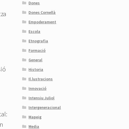
Dones
Dones Cornellà
tza
Empoderament
Escola
Etnografia
Formació
General
sió
Historia
Il.lustracions
Innovació
Intensiu Juliol
Intergeneracional
al:
Mapeig
an
Media