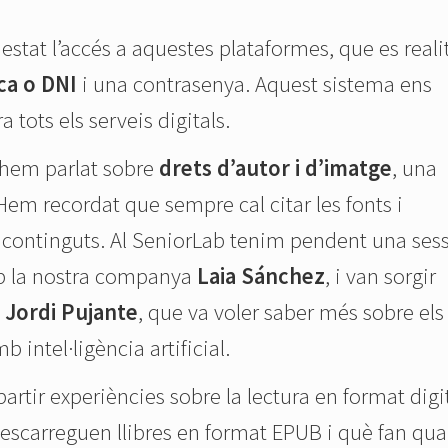
stat l’accés a aquestes plataformes, que es reali
ca o DNI
i una contrasenya. Aquest sistema ens
 tots els serveis digitals.
 hem parlat sobre
drets d’autor i d’imatge
, una
Hem recordat que sempre cal citar les fonts i
ls continguts. Al SeniorLab tenim pendent una ses
b la nostra companya
Laia Sánchez
, i van sorgir
l
Jordi Pujante
, que va voler saber més sobre els
 intel·ligència artificial.
rtir experiències sobre la lectura en format digit
descarreguen llibres en format EPUB i què fan qu