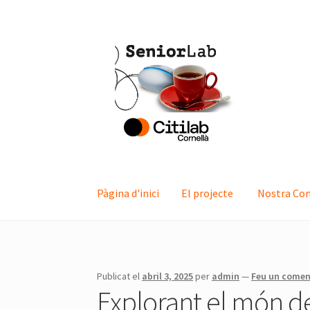
Salta
Vés
a
al
navegació
contingut
Pàgina d'inici
El projecte
Nostra Co
Pàgina d'inici
El projecte
Nostra Comunitat
E
Publicat el
abril 3, 2025
per
admin
—
Feu un comen
Explorant el món de 