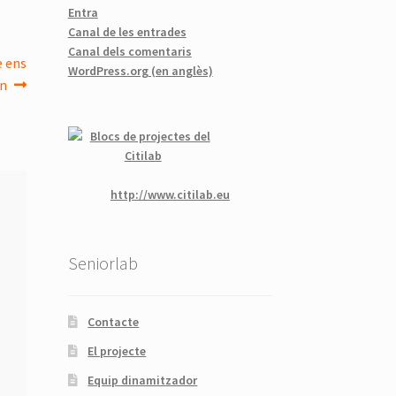
Entra
Canal de les entrades
Canal dels comentaris
e ens
WordPress.org (en anglès)
en
http://www.citilab.eu
Seniorlab
Contacte
El projecte
Equip dinamitzador