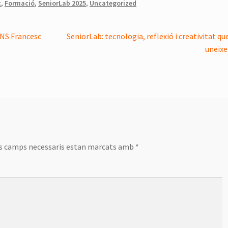
t
,
Formació
,
SeniorLab 2025
,
Uncategorized
Pròxima
INS Francesc
SeniorLab: tecnologia, reflexió i creativitat qu
entrada:
uneix
s camps necessaris estan marcats amb
*