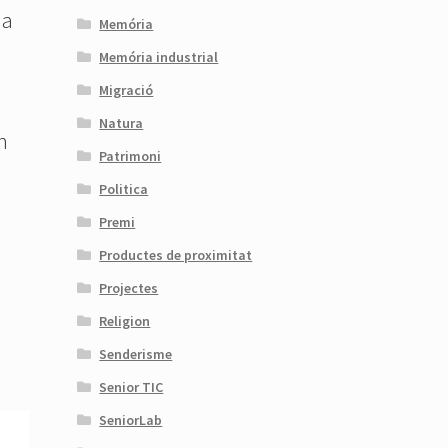
ma
Memória
Memória industrial
Migració
Natura
n
Patrimoni
Politica
Premi
Productes de proximitat
Projectes
Religion
Senderisme
Senior TIC
SeniorLab