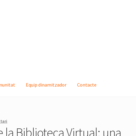
munitat
Equip dinamitzador
Contacte
quip dinamitzador
Contacte
tari
la Biblioteca Virtual: una