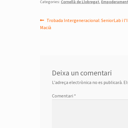
Categories:
Cornellà de Llobregat
,
Empoderamen
Navegació
Entrada
Trobada Intergeneracional: SeniorLab i l’
anterior:
Macià
d'entrades
Deixa un comentari
L'adreça electrònica no es publicarà.
El
Comentari
*