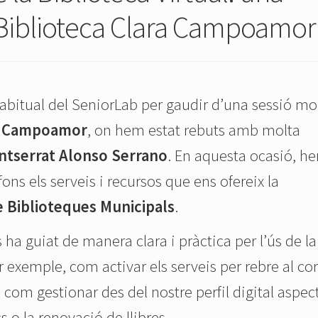
a Biblioteca Clara Campoamor
habitual del SeniorLab per gaudir d’una sessió mo
ra Campoamor
, on hem estat rebuts amb molta
tserrat Alonso Serrano
. En aquesta ocasió, h
fons els serveis i recursos que ens ofereix la
de Biblioteques Municipals
.
 ha guiat de manera clara i pràctica per l’ús de la
 exemple, com activar els serveis per rebre al co
, i com gestionar des del nostre perfil digital aspec
s o la renovació de llibres.