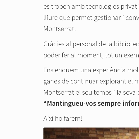
es troben amb tecnologies privati
lliure que permet gestionar i conv
Montserrat.
Gràcies al personal de la bibliote
poder fer al moment, tot un exemp
Ens enduem una experiència molt p
ganes de continuar explorant el m
Montserrat el seu temps i la seva
“Mantingueu-vos sempre informa
Així ho farem!