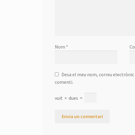
Nom
*
Co
Desa el meu nom, correu electrònic 
comenti.
vuit
×
dues
=