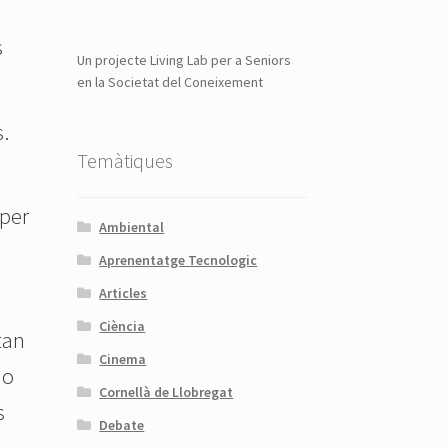
s
Un projecte Living Lab per a Seniors
en la Societat del Coneixement
s.
Temàtiques
 per
Ambiental
Aprenentatge Tecnologic
Articles
Ciència
tan
Cinema
ho
Cornellà de Llobregat
s
Debate