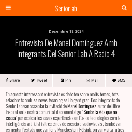
Seniorlab
Desembre 18, 2024
Entrevista De Manel Domínguez Amb
Integrants Del Senior Lab A Radio 4
Share
Tweet
Pin
Mail
SMS
En aquesta interessant entrevista es debaten sobre molts temes, tots
relacionats amb les noves tecnologies i la gent gran. Dos integrants del
Sènior Lab van acceptar la invitació de
Manel Domínguez
, autor del llibre
inspirat en la nostra comunitat d’aprenentatge ”
Sènior, la vida que no
cessa
” per explicar les seves experiències en l’ús de tecnologies com la
intel·ligència artificial i altres eines de creació d’audiovisuals , també van
esmentar l’estada que van fer a Manchester i Hèlsinki, on van visitar altres